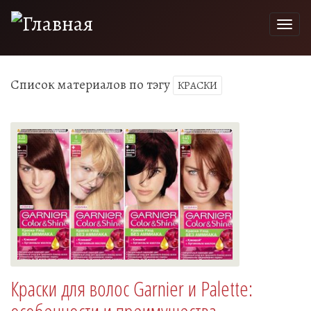
Togg
navi
Список материалов по тэгу
КРАСКИ
Краски для волос Garnier и Palette: